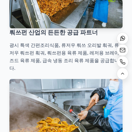
뤄쓰펀 산업의 든든한 공급 파트너
광시 특색 간편조리식품, 류저우 뤄쓰 오리발 훠궈, 류
저우 뤄쓰펀 훠궈, 뤄쓰펀용 육류 제품, 레저용 브레이
즈드 육류 제품, 급속 냉동 조리 육류 제품을 공급합니
다.