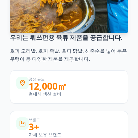
우리는 뤄쓰펀용 육류 제품을 공급합니다.
호피 오리발, 호피 족발, 호피 닭발, 신죽순을 넣어 볶은
우렁이 등 다양한 제품을 제공합니다.
공장 규모
12,000㎡
현대식 생산 설비
브랜드
3+
자체 보유 브랜드