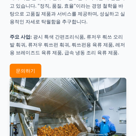
고 있습니다. "정직, 품질, 효율"이라는 경영 철학을 바
탕으로 고품질 제품과 서비스를 제공하며, 성실하고 실
용적인 자세로 탁월함을 추구합니다.
주요 사업:
광시 특색 간편조리식품, 류저우 뤄쓰 오리
발 훠궈, 류저우 뤄쓰펀 훠궈, 뤄쓰펀용 육류 제품, 레저
용 브레이즈드 육류 제품, 급속 냉동 조리 육류 제품.
문의하기