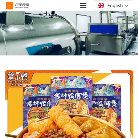
English
장샤오야 우렁이 오리발 훠궈 1인분