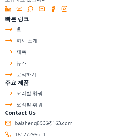
LinkedIn
YouTube
Message
Email
Facebook
Instagram
빠른 링크
홈
회사 소개
제품
뉴스
문의하기
주요 제품
오리발 훠궈
오리발 훠궈
Contact Us
baisheng8966@163.com
18177299611