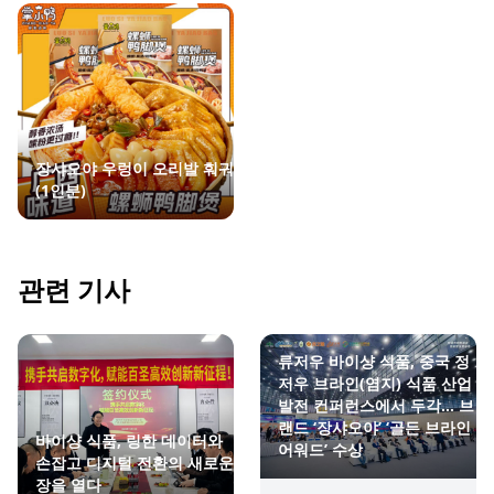
장샤오야 우렁이 오리발 훠궈
(1인분)
관련 기사
류저우 바이샹 식품, 중국 정
저우 브라인(염지) 식품 산업
발전 컨퍼런스에서 두각… 브
랜드 ‘장샤오야’ ‘골든 브라인
바이샹 식품, 링한 데이터와
어워드’ 수상
손잡고 디지털 전환의 새로운
장을 열다