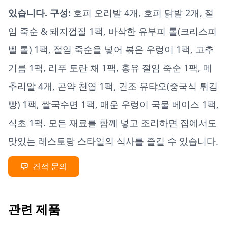
있습니다. 구성:
호피 오리발 4개, 호피 닭발 2개, 절
임 죽순 & 돼지껍질 1팩, 바삭한 유부피 롤(크리스피
벨 롤) 1팩, 절임 죽순을 넣어 볶은 우렁이 1팩, 고추
기름 1팩, 리푸 토란 채 1팩, 홍유 절임 죽순 1팩, 메
추리알 4개, 곤약 천엽 1팩, 건조 유탸오(중국식 튀김
빵) 1팩, 쌀국수면 1팩, 매운 우렁이 국물 베이스 1팩,
식초 1팩. 모든 재료를 함께 넣고 조리하면 집에서도
맛있는 레스토랑 스타일의 식사를 즐길 수 있습니다.
견적 문의
관련 제품