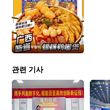
장샤오야 우렁이 오리발 훠궈 1인분
관련 기사