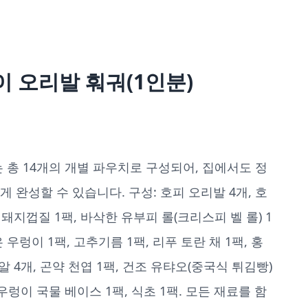
 오리발 훠궈(1인분)
 총 14개의 개별 파우치로 구성되어, 집에서도 정
게 완성할 수 있습니다. 구성: 호피 오리발 4개, 호
& 돼지껍질 1팩, 바삭한 유부피 롤(크리스피 벨 롤) 1
 우렁이 1팩, 고추기름 1팩, 리푸 토란 채 1팩, 홍
알 4개, 곤약 천엽 1팩, 건조 유탸오(중국식 튀김빵)
 우렁이 국물 베이스 1팩, 식초 1팩. 모든 재료를 함