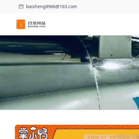
baisheng8966@163.com
홈
>
제품
>
장샤오야 우렁이 오리발 훠궈(1인분)