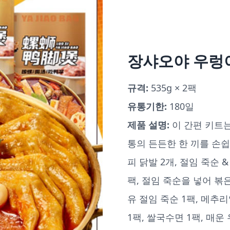
장샤오야 우렁이
규격:
535g × 2팩
유통기한:
180일
제품 설명:
이 간편 키트는
통의 든든한 한 끼를 손쉽
피 닭발 2개, 절임 죽순 
팩, 절임 죽순을 넣어 볶은
유 절임 죽순 1팩, 메추리
1팩, 쌀국수면 1팩, 매운