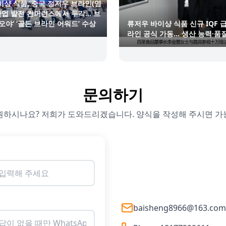
이샹 식품, 중국 정저우 브라인(염
 산업 발전 컨퍼런스에서 두각… 브
오야’ ‘골든 브라인 어워드’ 수상
류저우 바이샹 식품 신규 IQF 
라인 공식 가동… 생산 능력·품
문의하기
원하시나요? 저희가 도와드리겠습니다. 양식을 작성해 주시면 가
baisheng8966@163.com