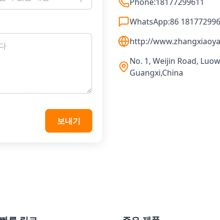
Phone:
18177299611
WhatsApp:
86 18177299
http://www.zhangxiaoya
No. 1, Weijin Road, Luowe
Guangxi,China
보내기